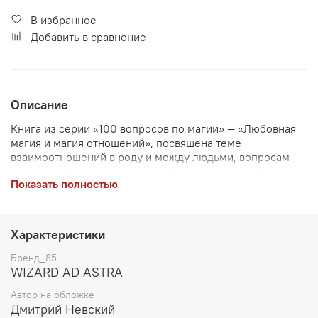
В избранное
Добавить в сравнение
Описание
Книга из серии «100 вопросов по магии» — «Любовная
магия и магия отношений», посвящена теме
взаимоотношений в роду и между людьми, вопросам
отношений и взаимоотношений, чувств, эмоций и
Показать полностью
множества иных факторов, влияющих на отношения в
паре. Вы сможете не только получить ответы на
наиболее распространенные вопросы, но и разобраться
в механизмах ответов — наглядно понять, почему автор
Характеристики
оперирует теми или иными данными. И, наверное,
самое главное, вы сможете использовать магические
Бренд_85
технологии, которые помогут вам в работе с
WIZARD AD ASTRA
поставленными вопросами.
Автор на обложке
Дмитрий Невский