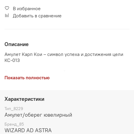
В избранное
Добавить в сравнение
Описание
Амулет Карп Кои – символ успеха и достижения цели
КС-013
Амулет Карп Кои – древний символ успеха и
Показать полностью
достижения цели. Он уверенно идет к своей цели и
достигает все то, что наметил или пожал. Не случайно
именно он символизирует успех, процветание и
награду за самоотверженный труд.
Характеристики
Материал: Серебро 925 Размер: 41х14 мм. Вес: 5.1 гр.
Тип_8229
Амулет/оберег ювелирный
Бренд_85
WIZARD AD ASTRA