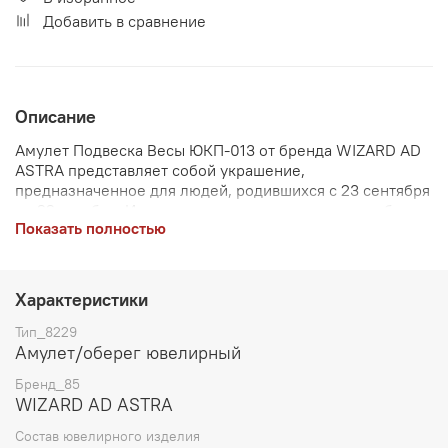
Добавить в сравнение
Описание
Амулет Подвеска Весы ЮКП-013 от бренда WIZARD AD
ASTRA представляет собой украшение,
предназначенное для людей, родившихся с 23 сентября
по 22 октября. Изготовлен из стерлингового серебра
Показать полностью
пробы 925 с золочением и выборочным родированием.
Вес изделия составляет 1.3 грамма, ширина - 19 мм,
длина - 26 мм. Этническая тематика украшения придает
ему особую загадочность и привлекательность.
Характеристики
Идеальный выбор для тех, кто верит в магию и защиту
от негативных воздействий.
Тип_8229
Амулет/оберег ювелирный
Бренд_85
WIZARD AD ASTRA
Состав ювелирного изделия