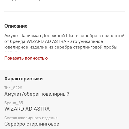
Описание
Амулет Талисман Денежный Щит в серебре с позолотой
от бренда WIZARD AD ASTRA - это уникальное
ювелирное изделие из серебра стерлинговой пробы
925. Этот амулет поможет привлечь деньги, создать
Показать полностью
материальные условия и обнаружить интересные и
выгодные проекты. Кроме того, этот щит защитит ваши
финансы и поможет избежать ошибочных вложений.
Размер амулета составляет 25 мм, а вес - 10,2 грамма.
Характеристики
Этот амулет подойдет как для повседневного
использования, так и как подарок близкому человеку.
Тип_8229
Амулет/оберег ювелирный
Бренд_85
WIZARD AD ASTRA
Состав ювелирного изделия
Серебро стерлинговое