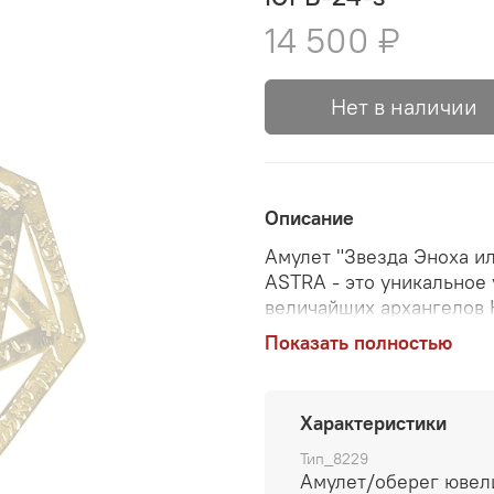
14 500 ₽
Нет в наличии
Описание
Амулет "Звезда Эноха и
ASTRA - это уникальное
величайших архангелов 
стерлингового серебра с
Показать полностью
универсальным по своем
наставляет и помогает. 
мм. Идеальное украшение
Характеристики
новичков, нуждающихся 
для тех, кто верит в маг
Тип_8229
Амулет/оберег юве