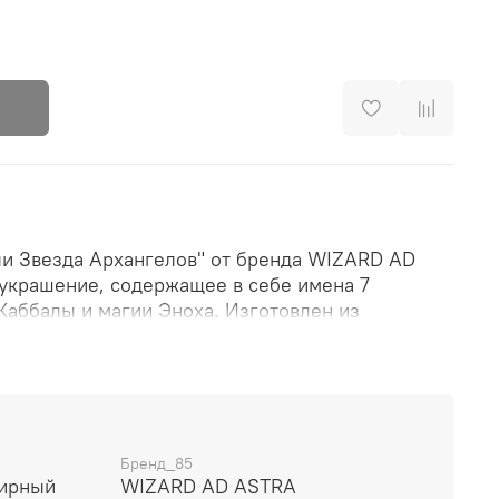
ли Звезда Архангелов" от бренда WIZARD AD
 украшение, содержащее в себе имена 7
Каббалы и магии Эноха. Изготовлен из
 позолотой, этот амулет является
у назначению - он защищает, поддерживает,
Свой весит всего 5,9 грамма и имеет размер 27
 как для опытных специалистов, так и для
в поддержке небесных сил. Прекрасный выбор
ию и защиту.
Бренд_85
лирный
WIZARD AD ASTRA