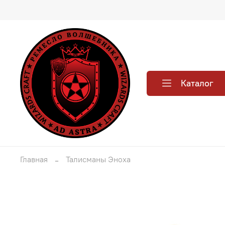
Каталог
Главная
Талисманы Эноха