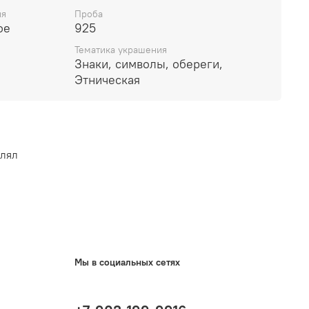
ия
Проба
ое
925
Тематика украшения
Знаки, символы, обереги,
Этническая
влял
Мы в социальных сетях