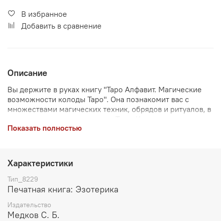
В избранное
Добавить в сравнение
Описание
Вы держите в руках книгу "Таро Алфавит. Магические
возможности колоды Таро". Она познакомит вас с
множествами магических техник, обрядов и ритуалов, в
которых используются карты Таро. Книга расскажет вам
Показать полностью
о магии в картах Таро от самых азов - создания колоды
и вспомогательной атрибутики - до техник
профессионального уровня, созданных для
формирования весомых влияний и изменений в жизни
Характеристики
людей. Помимо практической магической
составляющей вы получите значительное количество
Тип_8229
теоретического материала, дающего ответы на вопрос,
Печатная книга: Эзотерика
как все это работает.
Издательство
Медков С. Б.