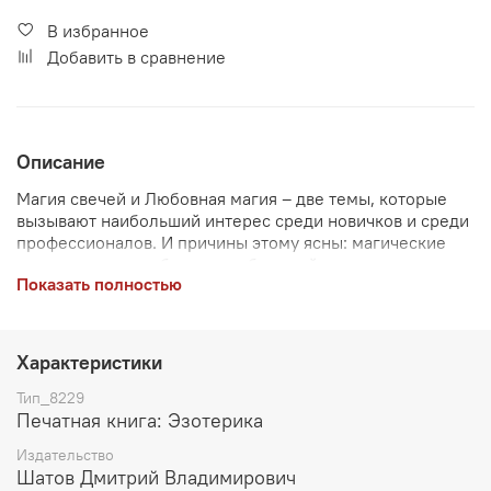
В избранное
Добавить в сравнение
Описание
Магия свечей и Любовная магия – две темы, которые
вызывают наибольший интерес среди новичков и среди
профессионалов. И причины этому ясны: магические
свечи помогают обеспечить быстрый результат, а тема
Показать полностью
любви – тема, которая мало кого оставляет
равнодушным. Перед вами книга Серии «Энциклопедия
свечной магии». Она содержит технологии
изготовления 20 свечей любовной магии, более 80
Характеристики
обрядов данной темы и множество техник,
рекомендаций и советов, которые позволят
Тип_8229
реализовать описанные методики. Материал,
Печатная книга: Эзотерика
представленный в данной книге, не издавался ранее!
Издательство
Все обряды уникальны и не имеют аналогов! Страниц
Шатов Дмитрий Владимирович
358