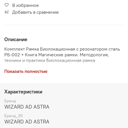
В избранное
Добавить в сравнение
Описание
Комплект Рамка Биолокационная с резонатором сталь
РБ-002 + Книга Магические рамки. Методология,
техники и практики Биолокационная рамка
резонирующая – это улучшенный вариант Классической
Показать полностью
рамки, отличающий большей чувствительностью и, как
следствие, более точной работой. Книга «Магические
рамки. Методология, техники и практики» посвящена
описанию использования биолокационных рамок в
Характеристики
магических практиках. В книгу входят описания техник
работы, схем диагностики и множество рисунков,
Бренд
которые помогут вам овладеть этим инструментом.
WIZARD AD ASTRA
Книга рассчитана прежде всего на тех кто не готов
Бренд_85
ограничивать себя в использовании техник биолокации
WIZARD AD ASTRA
или хочет большей осознанности в применении своих