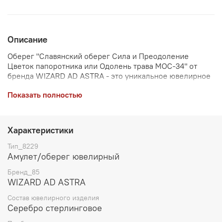
Описание
Оберег "Славянский оберег Сила и Преодоление
Цветок папоротника или Одолень трава МОС-34" от
бренда WIZARD AD ASTRA - это уникальное ювелирное
изделие, которое призвано помочь своему владельцу
Показать полностью
преодолеть любые испытания и препятствия на пути к
успеху. Изготовлен из стерлингового серебра пробы
925, данный оберег является символом достижения
целей и получения желаемого. Размер оберега - 14 мм
Характеристики
в диаметре, толщина 1 мм, весит 1.16 грамм.Идеальный
выбор для тех, кто верит в силу духовных амулетов и
Тип_8229
желает привлечь удачу и защиту. Этот оберег будет
Амулет/оберег ювелирный
отличным подарком как для себя, так и для близких.
Бренд_85
WIZARD AD ASTRA
Состав ювелирного изделия
Серебро стерлинговое