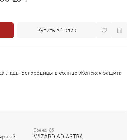
Купить в 1 клик
да Лады Богородицы в солнце Женская защита
да Лады Богородицы символизирует богиню
ись за поддержкой, успокоением, для
чага.
Бренд_85
лирный
WIZARD AD ASTRA