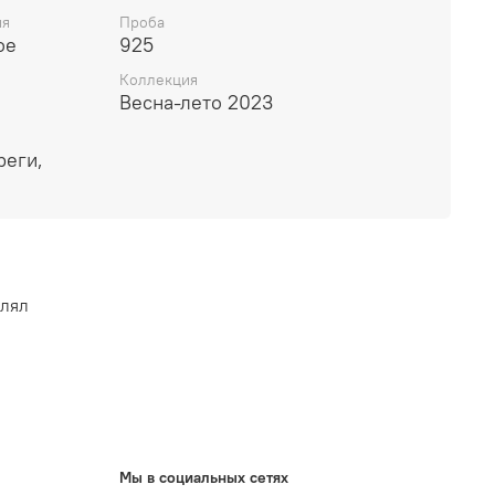
ия
Проба
ое
925
Коллекция
Весна-лето 2023
реги,
влял
Мы в социальных сетях