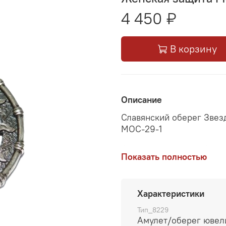
4 450 ₽
В корзину
Описание
Славянский оберег Звез
МОС-29-1
Славянский оберег Звез
Показать полностью
Ладу, к которой обращал
сохранения домашнего о
Материал: серебро 925
Характеристики
Тип_8229
Размер: 30 мм
Амулет/оберег юве
Вес: 13.0