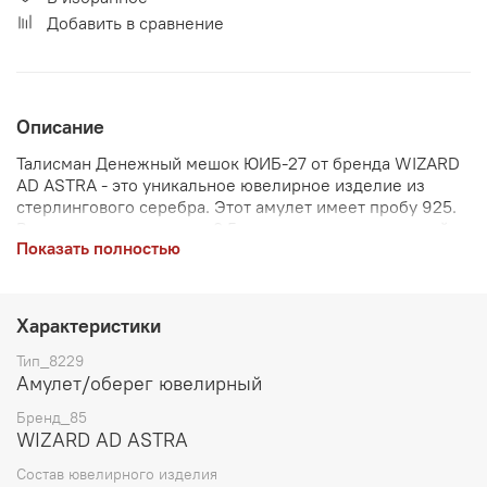
Добавить в сравнение
Описание
Талисман Денежный мешок ЮИБ-27 от бренда WIZARD
AD ASTRA - это уникальное ювелирное изделие из
стерлингового серебра. Этот амулет имеет пробу 925.
Вес изделия составляет 3.5 грамма, а вес с упаковкой
Показать полностью
достигает 50 грамм. Талисман Денежный мешок
обладает силой помогать своему владельцу
увеличивать и удерживать богатство. Изготовлен в
этническом стиле, этот амулет имеет размер 24 мм и
Характеристики
призван помочь во всех финансовых вопросах.
Тип_8229
Амулет/оберег ювелирный
Бренд_85
WIZARD AD ASTRA
Состав ювелирного изделия