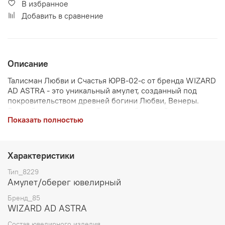
В избранное
Добавить в сравнение
Описание
Талисман Любви и Счастья ЮРВ-02-с от бренда WIZARD
AD ASTRA - это уникальный амулет, созданный под
покровительством древней богини Любви, Венеры.
Этот оберег помогает обрести любовь, найти свою
Показать полностью
вторую половину и укрепить отношения. Серебряный
талисман защищает ваши взаимоотношения от внешних
влияний, помогает в поиске партнера и способствует
гармонии в семье. Веселый и чувственный дизайн
Характеристики
делает этот оберег не только эффективным, но и
стильным дополнением к вашему образу. Диаметр - 3
Тип_8229
см, вес - 7,2 грамма. Талисман Любви и Счастья
Амулет/оберег ювелирный
ЮРВ-02-с является частью коллекции "Небесные
Бренд_85
покровители", посвященной Архангелам и их небесной
WIZARD AD ASTRA
силе, которая приносит помощь, поддержку и защиту в
различных областях человеческой жизни.
Состав ювелирного изделия