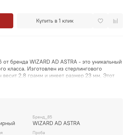
Купить в 1 клик
 от бренда WIZARD AD ASTRA - это уникальный
го класса. Изготовлен из стерлингового
н весит 2,8 грамм и имеет размер 23 мм. Этот
ыми свойствами, помогая своему обладателю в
ечении удачи и счастья, а также защищая от
остей. Он также обладает целительскими
епить иммунитет и излечиться от некоторых
олезни печени, легких, крови и вен, а также
е давление и головные боли. Этот талисман
Бренд_85
лирный
WIZARD AD ASTRA
м этническим дизайном. Он станет отличным
ерит в магию и хочет привлечь позитивные
ия
Проба