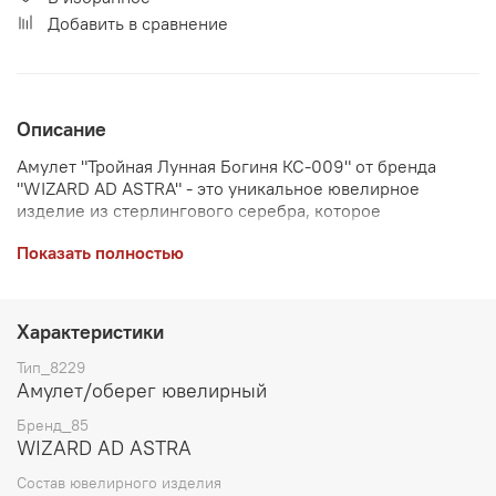
Добавить в сравнение
Описание
Амулет "Тройная Лунная Богиня КС-009" от бренда
"WIZARD AD ASTRA" - это уникальное ювелирное
изделие из стерлингового серебра, которое
символизирует гармонию женских циклов и природных
Показать полностью
сил. Этот амулет посвящен Тройной Лунной Богине и
покровительнице магии Исиде. Изделие имеет пробу
925. Размер амулета составляет 32х23 мм, весит он 6.0
гр. Этот амулет отличается элегантным дизайном и
Характеристики
этнической тематикой, что делает его прекрасным
украшением и защитным оберегом.
Тип_8229
Амулет/оберег ювелирный
Бренд_85
WIZARD AD ASTRA
Состав ювелирного изделия